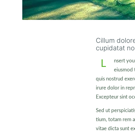
Cillum dolore
cupidatat non
nsert you
L
eiusmod t
quis nostrud exer
irure dolor in rep
Excepteur sint occ
Sed ut perspiciat
tium, totam rem ap
vitae dicta sunt 