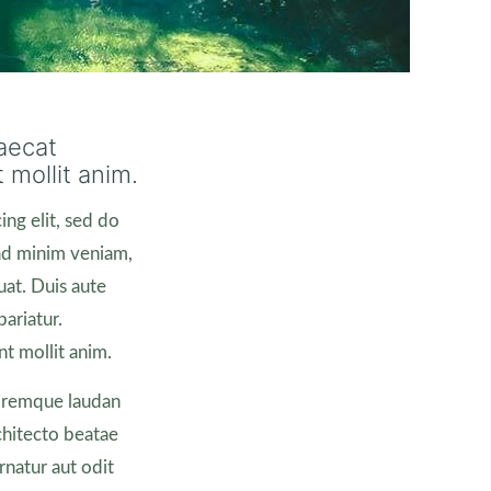
caecat
 mollit anim.
ng elit, sed do
ad minim veniam,
uat. Duis aute
pariatur.
nt mollit anim.
loremque laudan
chitecto beatae
rnatur aut odit