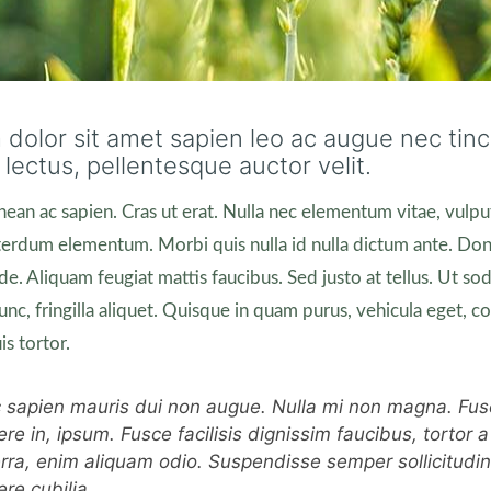
dolor sit amet sapien leo ac augue nec tinc
 lectus, pellentesque auctor velit.
enean ac sapien. Cras ut erat. Nulla nec elementum vitae, vulp
erdum elementum. Morbi quis nulla id nulla dictum ante. Do
ede. Aliquam feugiat mattis faucibus. Sed justo at tellus. Ut so
unc, fringilla aliquet. Quisque in quam purus, vehicula eget,
s tortor.
 sapien mauris dui non augue. Nulla mi non magna. Fus
ere in, ipsum. Fusce facilisis dignissim faucibus, tortor a
erra, enim aliquam odio. Suspendisse semper sollicitudin
ere cubilia.