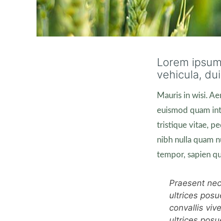
Lorem ipsum 
vehicula, dui
Mauris in wisi. A
euismod quam int
tristique vitae, p
nibh nulla quam n
tempor, sapien qui
Praesent nec
ultrices posu
convallis viv
ultrices posu