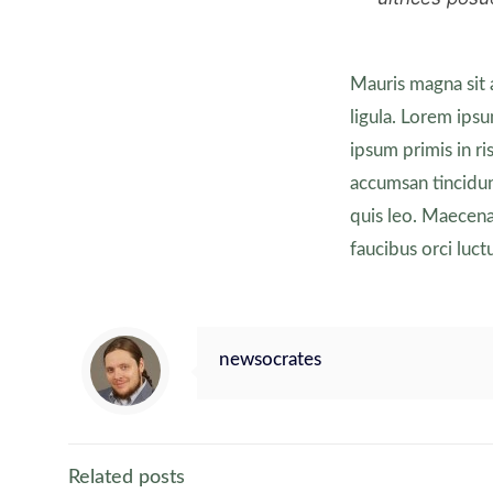
Mauris magna sit 
ligula. Lorem ips
ipsum primis in ri
accumsan tincidu
quis leo. Maecena
faucibus orci luct
newsocrates
Related posts