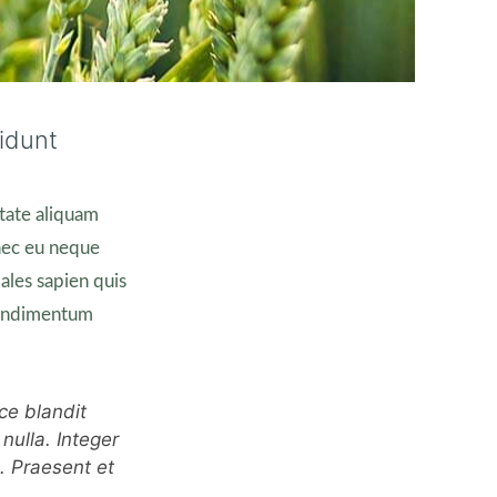
idunt
utate aliquam
nec eu neque
dales sapien quis
 condimentum
ce blandit
 nulla. Integer
. Praesent et