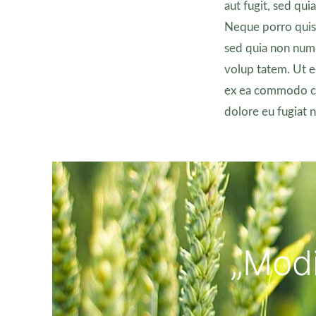
aut fugit, sed qu
Neque porro quisq
sed quia non num
volup tatem. Ut e
ex ea commodo con
dolore eu fugiat n
„Modi