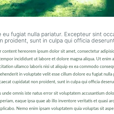
 eu fugiat nulla pariatur. Excepteur sint oc
 proident, sunt in culpa qui officia deserunt
r content hereorem ipsum dolor sit amet, consectetur adipisici
empor incididunt ut labore et dolore magna aliqua. Ut enim 
citation ullamco laboris nisi ut aliquip ex ea commodo conseq
rehenderit in voluptate velit esse cillum dolore eu fugiat nulla 
aecat cupidatat non proident, sunt in culpa qui officia deseru
is unde omnis iste natus error sit voluptatem accusantium do
eriam, eaque ipsa quae ab illo inventore veritatis et quasi ar
explicabo. Nemo enim ipsam voluptatem quia voluptas sit aspe