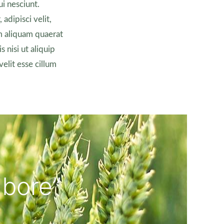
i nesciunt.
adipisci velit,
m aliquam quaerat
 nisi ut aliquip
elit esse cillum
abore”