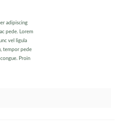
er adipiscing
r ac pede. Lorem
unc vel ligula
u, tempor pede
 congue. Proin